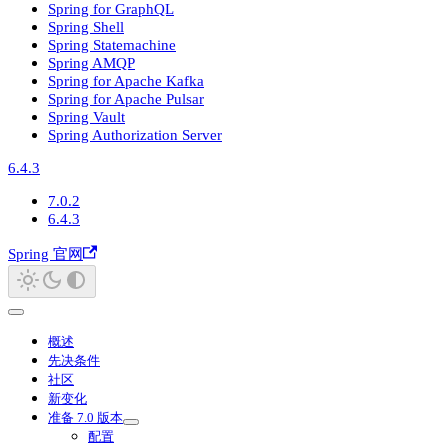
Spring for GraphQL
Spring Shell
Spring Statemachine
Spring AMQP
Spring for Apache Kafka
Spring for Apache Pulsar
Spring Vault
Spring Authorization Server
6.4.3
7.0.2
6.4.3
Spring 官网
概述
先决条件
社区
新变化
准备 7.0 版本
配置