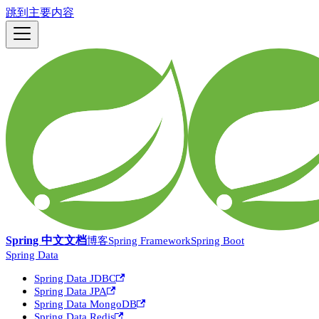
跳到主要内容
Spring 中文文档
博客
Spring Framework
Spring Boot
Spring Data
Spring Data JDBC
Spring Data JPA
Spring Data MongoDB
Spring Data Redis