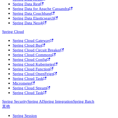
Spring Data Rest
Spring Data for Apache Cassandra
Spring Data Couchbase
Spring Data Elasticsearch
Spring Data Neo4j
Spring Cloud
Spring Cloud Gateway
Spring Cloud Bus
Spring Cloud Circuit Breaker
Spring Cloud Commons
Spring Cloud Config
Spring Cloud Kubernetes
Spring Cloud Function
Spring Cloud OpenFeign
Spring Cloud Task
Micrometer
Spring Cloud Stream
Spring Cloud Task
Spring Security
Spring AI
Spring Integration
Spring Batch
其他
Spring Session