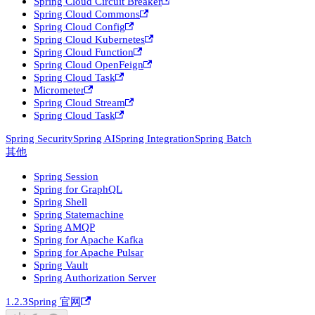
Spring Cloud Circuit Breaker
Spring Cloud Commons
Spring Cloud Config
Spring Cloud Kubernetes
Spring Cloud Function
Spring Cloud OpenFeign
Spring Cloud Task
Micrometer
Spring Cloud Stream
Spring Cloud Task
Spring Security
Spring AI
Spring Integration
Spring Batch
其他
Spring Session
Spring for GraphQL
Spring Shell
Spring Statemachine
Spring AMQP
Spring for Apache Kafka
Spring for Apache Pulsar
Spring Vault
Spring Authorization Server
1.2.3
Spring 官网