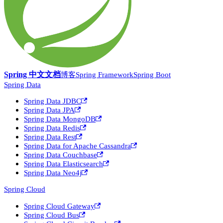
Spring 中文文档
博客
Spring Framework
Spring Boot
Spring Data
Spring Data JDBC
Spring Data JPA
Spring Data MongoDB
Spring Data Redis
Spring Data Rest
Spring Data for Apache Cassandra
Spring Data Couchbase
Spring Data Elasticsearch
Spring Data Neo4j
Spring Cloud
Spring Cloud Gateway
Spring Cloud Bus