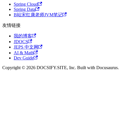
Spring Cloud
Spring Data
B站宋红康老师JVM笔记
友情链接
我的博客
JDOCS
JEPS 中文网
AI & Math
Dev Guide
Copyright © 2026 DOCSIFY.SITE, Inc. Built with Docusaurus.