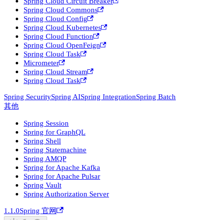
Spring Cloud Circuit Breaker
Spring Cloud Commons
Spring Cloud Config
Spring Cloud Kubernetes
Spring Cloud Function
Spring Cloud OpenFeign
Spring Cloud Task
Micrometer
Spring Cloud Stream
Spring Cloud Task
Spring Security
Spring AI
Spring Integration
Spring Batch
其他
Spring Session
Spring for GraphQL
Spring Shell
Spring Statemachine
Spring AMQP
Spring for Apache Kafka
Spring for Apache Pulsar
Spring Vault
Spring Authorization Server
1.1.0
Spring 官网