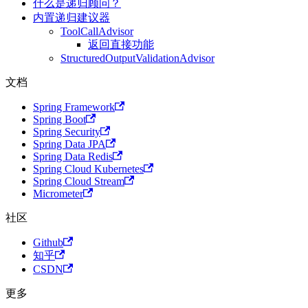
什么是递归顾问？
内置递归建议器
ToolCallAdvisor
返回直接功能
StructuredOutputValidationAdvisor
文档
Spring Framework
Spring Boot
Spring Security
Spring Data JPA
Spring Data Redis
Spring Cloud Kubernetes
Spring Cloud Stream
Micrometer
社区
Github
知乎
CSDN
更多