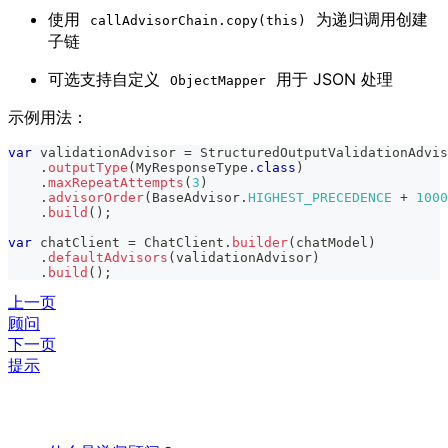
使用
为递归调用创建
callAdvisorChain.copy(this)
子链
可选支持自定义
用于 JSON 处理
ObjectMapper
示例用法：
var
 validationAdvisor 
=
StructuredOutputValidationAdvis
.
outputType
(
MyResponseType
.
class
)
.
maxRepeatAttempts
(
3
)
.
advisorOrder
(
BaseAdvisor
.
HIGHEST_PRECEDENCE
+
1000
.
build
(
)
;
var
 chatClient 
=
ChatClient
.
builder
(
chatModel
)
.
defaultAdvisors
(
validationAdvisor
)
.
build
(
)
;
上一页
顾问
下一页
提示