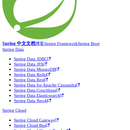
Spring 中文文档
博客
Spring Framework
Spring Boot
Spring Data
Spring Data JDBC
Spring Data JPA
Spring Data MongoDB
Spring Data Redis
Spring Data Rest
Spring Data for Apache Cassandra
Spring Data Couchbase
Spring Data Elasticsearch
Spring Data Neo4j
Spring Cloud
Spring Cloud Gateway
Spring Cloud Bus