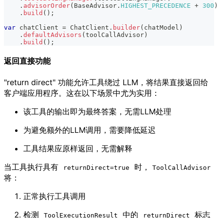
.
advisorOrder
(
BaseAdvisor
.
HIGHEST_PRECEDENCE
+
300
)
.
build
(
)
;
var
 chatClient 
=
ChatClient
.
builder
(
chatModel
)
.
defaultAdvisors
(
toolCallAdvisor
)
.
build
(
)
;
返回直接功能
"return direct" 功能允许工具绕过 LLM，将结果直接返回给
客户端应用程序。这在以下场景中尤为实用：
该工具的输出即为最终答案，无需LLM处理
为避免额外的LLM调用，需要降低延迟
工具结果应原样返回，无需解释
当工具执行具有
时，
returnDirect=true
ToolCallAdvisor
将：
正常执行工具调用
检测
中的
标志
ToolExecutionResult
returnDirect